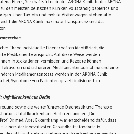
dalena Eilers, Geschäftsführerin der ARONA Klinik. In der ARONA
 zu den meisten deutschen Kliniken vollständig papierlos und
rfolgen. Über Tablets und mobile Visitenwägen stehen alle
rreicht die ARONA Klinik maximale Transparenz und das
ten.
 vorgesehen
er Ebene individuelle Eigenschaften identifiziert, die
mmte Medikamente anspricht. Auf diese Weise werden
önnen Intoxikationen vermieden und Rezepte können
 effektiveren und sichereren Medikamentenaufnahme und einer
sonderen Medikamententests werden in der ARONA Klinik
bei, Symptome von Patienten gezielt individuell zu
 Unfallkrankenhaus Berlin
treuung sowie die weiterführende Diagnostik und Therapie
Klinikum Unfallkrankenhaus Berlin zusammen. „Die
Prof. Dr. med. Axel Ekkernkamp, war entscheidend dafür, dass
us, einem der innovativsten Gesundheitsstandorte in
ienten des ukb und anderer umliegender Krankenhäuser werden