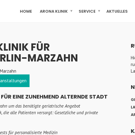
HOME
ARONA KLINIK
SERVICE
AKTUELLES
LINIK FÜR
R
BERLIN-MARZAHN
Hi
ru
L
ranstaltungen
N
 FÜR EINE ZUNEHMEND ALTERNDE STADT
G
ahn um das benötigte geriatrische Angebot
L
k, die alle Patienten versorgt: Gesetzliche und private
A
K
ts für personalisierte Medizin