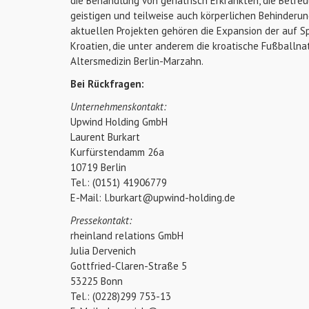
die Behandlung von geriatrisch Erkrankten, die Betr
geistigen und teilweise auch körperlichen Behinderu
aktuellen Projekten gehören die Expansion der auf Spo
Kroatien, die unter anderem die kroatische Fußballna
Altersmedizin Berlin-Marzahn.
Bei Rückfragen:
Unternehmenskontakt:
Upwind Holding GmbH
Laurent Burkart
Kurfürstendamm 26a
10719 Berlin
Tel.: (0151) 41906779
E-Mail: l.burkart@upwind-holding.de
Pressekontakt:
rheinland relations GmbH
Julia Dervenich
Gottfried-Claren-Straße 5
53225 Bonn
Tel.: (0228)299 753-13