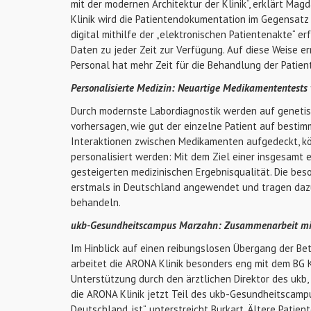
mit der modernen Architektur der Klinik“, erklärt Mag
Klinik wird die Patientendokumentation im Gegensatz
digital mithilfe der „elektronischen Patientenakte“ e
Daten zu jeder Zeit zur Verfügung. Auf diese Weise e
Personal hat mehr Zeit für die Behandlung der Patien
Personalisierte Medizin: Neuartige Medikamententests
Durch modernste Labordiagnostik werden auf genetisch
vorhersagen, wie gut der einzelne Patient auf besti
Interaktionen zwischen Medikamenten aufgedeckt, k
personalisiert werden: Mit dem Ziel einer insgesamt
gesteigerten medizinischen Ergebnisqualität. Die be
erstmals in Deutschland angewendet und tragen dazu 
behandeln.
ukb-Gesundheitscampus Marzahn: Zusammenarbeit mit
Im Hinblick auf einen reibungslosen Übergang der Be
arbeitet die ARONA Klinik besonders eng mit dem BG 
Unterstützung durch den ärztlichen Direktor des ukb, 
die ARONA Klinik jetzt Teil des ukb-Gesundheitscamp
Deutschland, ist“, unterstreicht Burkart. Ältere Pat