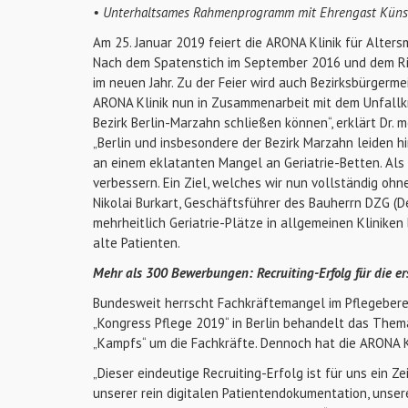
• Unterhaltsames Rahmenprogramm mit Ehrengast Künst
Am 25. Januar 2019 feiert die ARONA Klinik für Alte
Nach dem Spatenstich im September 2016 und dem Ric
im neuen Jahr. Zu der Feier wird auch Bezirksbürgerme
ARONA Klinik nun in Zusammenarbeit mit dem Unfallkr
Bezirk Berlin-Marzahn schließen können“, erklärt Dr. 
„Berlin und insbesondere der Bezirk Marzahn leiden 
an einem eklatanten Mangel an Geriatrie-Betten. Als 
verbessern. Ein Ziel, welches wir nun vollständig ohn
Nikolai Burkart, Geschäftsführer des Bauherrn DZG (De
mehrheitlich Geriatrie-Plätze in allgemeinen Kliniken 
alte Patienten.
Mehr als 300 Bewerbungen: Recruiting-Erfolg für die er
Bundesweit herrscht Fachkräftemangel im Pflegeberei
„Kongress Pflege 2019“ in Berlin behandelt das The
„Kampfs“ um die Fachkräfte. Dennoch hat die ARONA 
„Dieser eindeutige Recruiting-Erfolg ist für uns ein Ze
unserer rein digitalen Patientendokumentation, unser