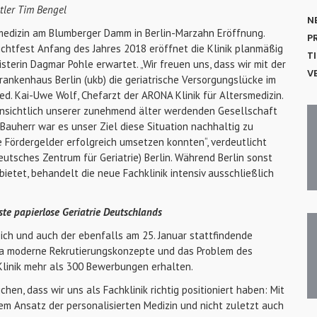
ler Tim Bengel
N
rsmedizin am Blumberger Damm in Berlin-Marzahn Eröffnung.
P
htfest Anfang des Jahres 2018 eröffnet die Klinik planmäßig
T
isterin Dagmar Pohle erwartet. „Wir freuen uns, dass wir mit der
V
ankenhaus Berlin (ukb) die geriatrische Versorgungslücke im
med. Kai-Uwe Wolf, Chefarzt der ARONA Klinik für Altersmedizin.
hinsichtlich unserer zunehmend älter werdenden Gesellschaft
Bauherr war es unser Ziel diese Situation nachhaltig zu
e Fördergelder erfolgreich umsetzen konnten“, verdeutlicht
utsches Zentrum für Geriatrie) Berlin. Während Berlin sonst
bietet, behandelt die neue Fachklinik intensiv ausschließlich
ste papierlose Geriatrie Deutschlands
ch und auch der ebenfalls am 25. Januar stattfindende
ma moderne Rekrutierungskonzepte und das Problem des
Klinik mehr als 300 Bewerbungen erhalten.
ichen, dass wir uns als Fachklinik richtig positioniert haben: Mit
em Ansatz der personalisierten Medizin und nicht zuletzt auch