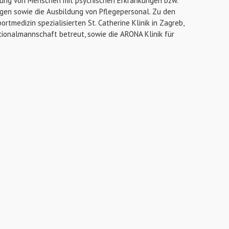
euung von Menschen mit psychischen Erkrankungen bzw.
ngen sowie die Ausbildung von Pflegepersonal. Zu den
rtmedizin spezialisierten St. Catherine Klinik in Zagreb,
tionalmannschaft betreut, sowie die ARONA Klinik für