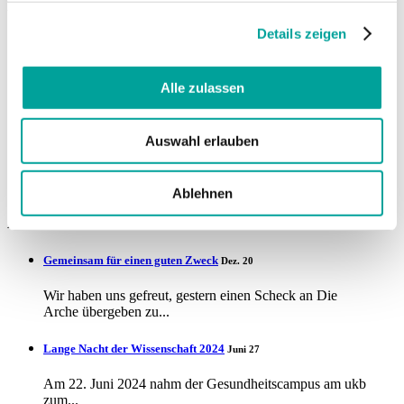
Navigation
Details zeigen
Home
Aktuelles
ARONA Klinik
Alle zulassen
Karriere
Anfahrt
Patientenaufnahme
Kontakt
Auswahl erlauben
Impressum
Datenschutz
Krankenhauszukunftsgesetz (KHZG)
Ablehnen
Aktuelles
Gemeinsam für einen guten Zweck
Dez. 20
Wir haben uns gefreut, gestern einen Scheck an Die
Arche übergeben zu...
Lange Nacht der Wissenschaft 2024
Juni 27
Am 22. Juni 2024 nahm der Gesundheitscampus am ukb
zum...