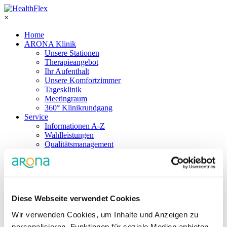
×
Home
ARONA Klinik
Unsere Stationen
Therapieangebot
Ihr Aufenthalt
Unsere Komfortzimmer
Tagesklinik
Meetingraum
360° Klinikrundgang
Service
Informationen A-Z
Wahlleistungen
Qualitätsmanagement
Glossar
Medizinproduktesicherheit
Aktuelles
Karriere
Stellenangebote
Diese Webseite verwendet Cookies
Bewerbung
Weiterbildung
Wir verwenden Cookies, um Inhalte und Anzeigen zu
Kollegen kennenlernen
Unternehmen
personalisieren, Funktionen für soziale Medien anbieten