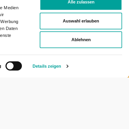
Alle zulassen
le Medien
ir
Auswahl erlauben
, Werbung
ren Daten
ienste
Ablehnen
g
Details zeigen
AKTUELLES
GEMEINSAM FÜR EINEN
DEZ. 20
GUTEN ZWECK