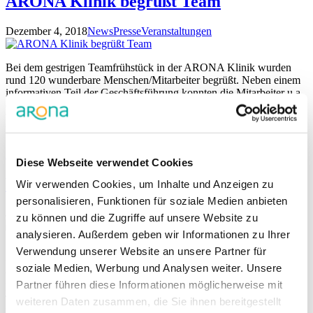
ARONA Klinik begrüßt Team
Dezember 4, 2018
News
Presse
Veranstaltungen
Bei dem gestrigen Teamfrühstück in der ARONA Klinik wurden
rund 120 wunderbare Menschen/Mitarbeiter begrüßt. Neben einem
informativen Teil der Geschäftsführung konnten die Mitarbeiter u.a.
ein tolles Frühstücksangebot sowie nette Gespräche genießen.
Willkommen im Team – packen wir’s an! 🙂 BILDER DER
VERANSTALTUNG
Mehr lesen
Diese Webseite verwendet Cookies
Richtkrone trotzt Friederike
Wir verwenden Cookies, um Inhalte und Anzeigen zu
personalisieren, Funktionen für soziale Medien anbieten
Januar 19, 2018
News
Presse
Veranstaltungen
zu können und die Zugriffe auf unsere Website zu
analysieren. Außerdem geben wir Informationen zu Ihrer
• Die neue Klinik wird den bestehenden ukb-Gesundheitscampus
Verwendung unserer Website an unsere Partner für
um Angebot der Akutgeriatrie ergänzen • Erste Patienten werden
soziale Medien, Werbung und Analysen weiter. Unsere
voraussichtlich zum 1. Dezember 2018 behandelt • Potenzielle
Partner führen diese Informationen möglicherweise mit
Bewerber informierten sich über mögliche zukünftige
Tätigkeitsfelder der neuen Klinik • Star-DJ PSAIKO.DINO (Tour
weiteren Daten zusammen, die Sie ihnen bereitgestellt
DJ CRO | Brandfluence) machte das Richtfest zu einem