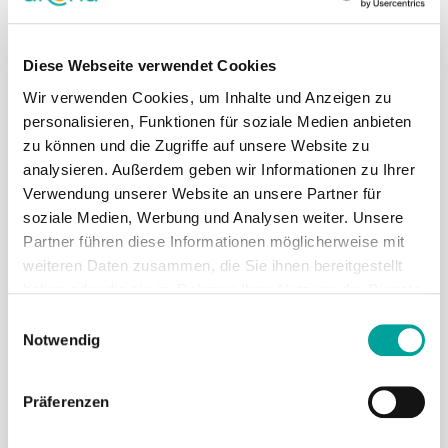
NEUESTE NACHRICHTEN
Diese Webseite verwendet Cookies
GEMEINSAM FÜR EINEN GUTEN ZWECK
Wir verwenden Cookies, um Inhalte und Anzeigen zu
LANGE NACHT DER WISSENSCHAFT 2024
personalisieren, Funktionen für soziale Medien anbieten
ARONA FAMILIENFEST 2024
zu können und die Zugriffe auf unsere Website zu
analysieren. Außerdem geben wir Informationen zu Ihrer
KATEGORIEN
Verwendung unserer Website an unsere Partner für
soziale Medien, Werbung und Analysen weiter. Unsere
NEWS
Partner führen diese Informationen möglicherweise mit
PRESSE
weiteren Daten zusammen, die Sie ihnen bereitgestellt
TIPS
haben oder die sie im Rahmen Ihrer Nutzung der Dienste
VERANSTALTUNGEN
gesammelt haben.
Einwilligungsauswahl
Notwendig
ARONA KLINIK
Präferenzen
MENSCH & MEDIZIN IM MITTELPUNKT